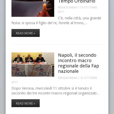
Tempo Ordinario
REDAZIONEAO
/
13 OTTOBRE
2017
C’è, nella città, una grande
festa: si sposa il figlio del re, l’erede al trono,…
READ MORE »
Napoli, il secondo
incontro macro
regionale della Fap
nazionale
REDAZIONEAO
/
12 OTTOBRE
2017
Dopo Verona, mercoledì 11 ottobre si è tenuto il
secondo dei tre incontri macro-regionali organizzati…
READ MORE »