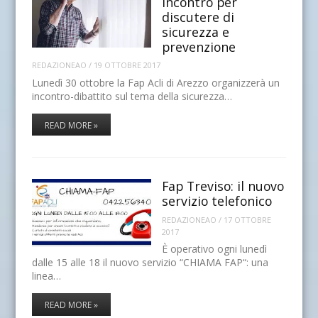
incontro per
discutere di
sicurezza e
prevenzione
REDAZIONEAO
/
19 OTTOBRE 2017
Lunedì 30 ottobre la Fap Acli di Arezzo organizzerà un
incontro-dibattito sul tema della sicurezza…
READ MORE »
Fap Treviso: il nuovo
servizio telefonico
REDAZIONEAO
/
17 OTTOBRE
2017
È operativo ogni lunedì
dalle 15 alle 18 il nuovo servizio “CHIAMA FAP“: una
linea…
READ MORE »