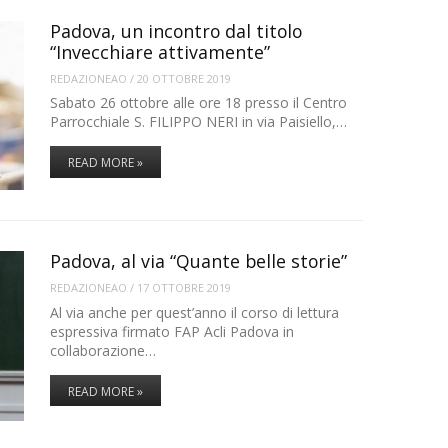
Padova, un incontro dal titolo
“Invecchiare attivamente”
REDAZIONEAO
/
20 OTTOBRE 2019
Sabato 26 ottobre alle ore 18 presso il Centro
Parrocchiale S. FILIPPO NERI in via Paisiello,…
READ MORE »
Padova, al via “Quante belle storie”
REDAZIONEAO
/
17 OTTOBRE 2019
Al via anche per quest’anno il corso di lettura
espressiva firmato FAP Acli Padova in
collaborazione…
READ MORE »