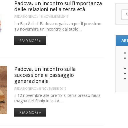
Padova, un incontro sull’importanza
delle relazioni nella terza età
Sea
REDAZIONEAO
/
15 NOVEMBRE 2019
La Fap Acli di Padova organizza per il prossimo
19 novembre un incontro dal titolo…
ART
READ MORE »
Padova, un incontro sulla
successione e passaggio
generazionale
REDAZIONEAO
/
5 NOVEMBRE 2019
Il 12 novembre alle ore 18 si terrà presso l’aula
magna dell’Enaip in via A.…
READ MORE »