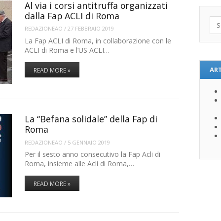
Al via i corsi antitruffa organizzati
dalla Fap ACLI di Roma
Sea
REDAZIONEAO
/
27 FEBBRAIO 2019
La Fap ACLI di Roma, in collaborazione con le
ACLI di Roma e l’US ACLI…
ART
READ MORE »
La “Befana solidale” della Fap di
Roma
REDAZIONEAO
/
5 GENNAIO 2019
Per il sesto anno consecutivo la Fap Acli di
Roma, insieme alle Acli di Roma,…
READ MORE »