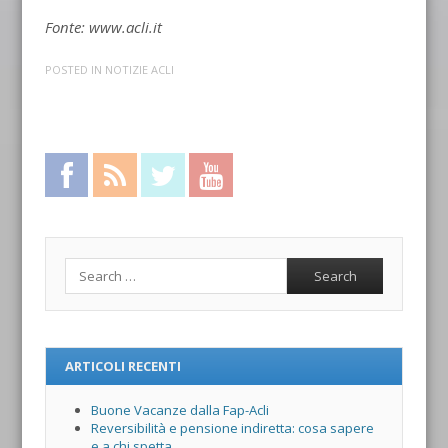
Fonte: www.acli.it
POSTED IN
NOTIZIE ACLI
Facebook
RSS Feed
Twitter
YouTube
Search
ARTICOLI RECENTI
Buone Vacanze dalla Fap-Acli
Reversibilità e pensione indiretta: cosa sapere
e a chi spetta