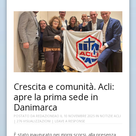
Crescita e comunità. Acli:
apre la prima sede in
Danimarca
POSTATO DA
REDAZIONEAO
IL
10 NOVEMBRE 2025
IN
NOTIZIE ACLI
| 276 VISUALIZZAZIONI |
LEAVE A RESPONSE
È stato inaugurato nei giorni scorsi, alla presenza