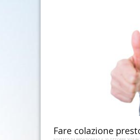
Fare colazione presto
POSTATO DA
REDAZIONEAO
IL
10 OTTOBRE 2025
IN