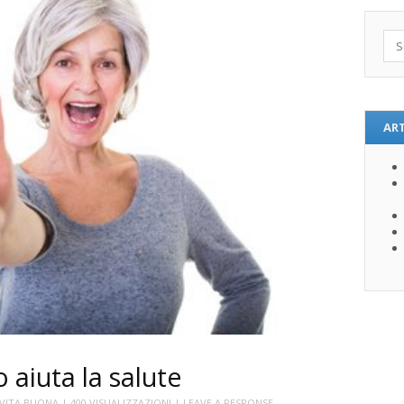
Sea
ART
 aiuta la salute
VITA BUONA
| 400 VISUALIZZAZIONI |
LEAVE A RESPONSE