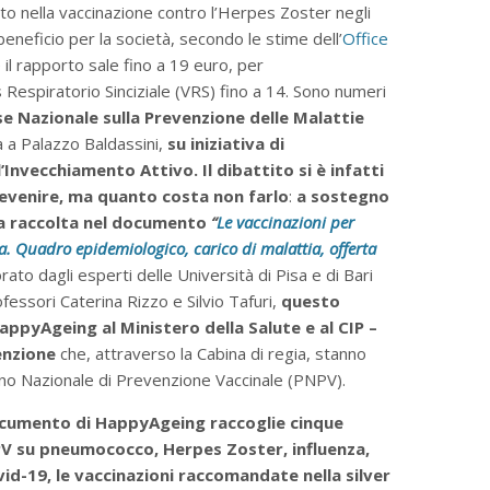
to nella vaccinazione contro l’Herpes Zoster negli
eneficio per la società, secondo le stime dell’
Office
e il rapporto sale fino a 19 euro, per
s Respiratorio Sinciziale (VRS) fino a 14. Sono numeri
se Nazionale sulla Prevenzione delle Malattie
a a Palazzo Baldassini,
su iniziativa di
’Invecchiamento Attivo. Il dibattito si è infatti
evenire, ma quanto costa non farlo
:
a sostegno
fica raccolta nel documento
“
Le vaccinazioni per
a. Quadro epidemiologico, carico di malattia, offerta
orato dagli esperti delle Università di Pisa e di Bari
ofessori Caterina Rizzo e Silvio Tafuri,
questo
pyAgeing al Ministero della Salute e al CIP –
enzione
che, attraverso la Cabina di regia, stanno
ano Nazionale di Prevenzione Vaccinale (PNPV).
ocumento di HappyAgeing raccoglie cinque
V su pneumococco, Herpes Zoster, influenza,
id-19, le vaccinazioni raccomandate nella silver