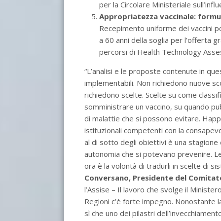
per la Circolare Ministeriale sull’infl
Appropriatezza vaccinale: formul
Recepimento uniforme dei vaccini po
a 60 anni della soglia per l’offerta gr
percorsi di Health Technology Asses
“L’analisi e le proposte contenute in 
implementabili. Non richiedono nuove sco
richiedono scelte. Scelte su come classif
somministrare un vaccino, su quando pub
di malattie che si possono evitare. Hap
istituzionali competenti con la consapev
al di sotto degli obiettivi è una stagione
autonomia che si potevano prevenire. Le 
ora è la volontà di tradurli in scelte di 
Conversano, Presidente del Comitato
l’Assise – Il lavoro che svolge il Ministe
Regioni c’è forte impegno. Nonostante l
sì che uno dei pilastri dell’invecchiament