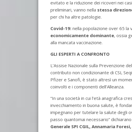
evitato e la riduzione dei ricoveri nei cas
preliminari, vanno nella
stessa direzion
per chi ha altre patologie.
Covid-19:
nella popolazione over 65 la 
economicamente dominante
, ossia g
alla mancata vaccinazione.
GLI ESPERTI A CONFRONTO
L’Assise Nazionale sulla Prevenzione delle
contributo non condizionante di CSL Seq
Pfizer e Sanofi, è stato altresì un momen
coinvolti e i componenti dell’Alleanza.
“In una società in cui l’età anagrafica cr
invecchiamento in buona salute, è fondam
impegnano per tutelare la salute degli o
passo quantomai necessario” dichiaran
Generale SPI CGIL, Annamaria Foresi,