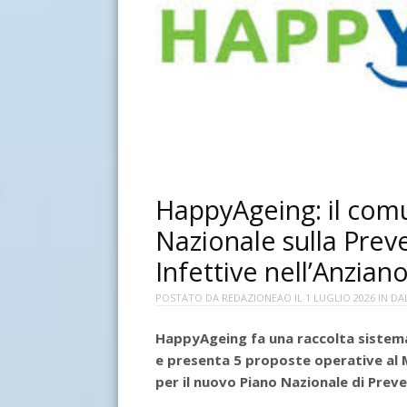
HappyAgeing: il comu
Nazionale sulla Prev
Infettive nell’Anzian
POSTATO DA
REDAZIONEAO
IL
1 LUGLIO 2026
IN
DA
HappyAgeing fa una raccolta sistemat
e presenta 5 proposte operative al Mi
per il nuovo Piano Nazionale di Prev