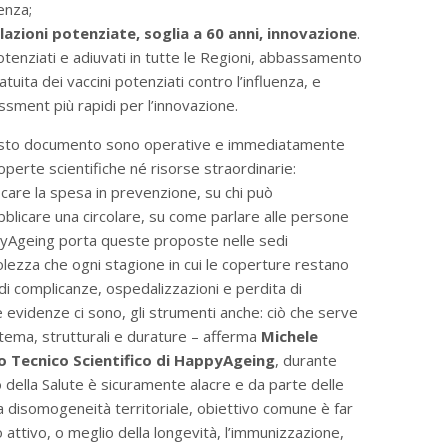
uenza;
azioni potenziate, soglia a 60 anni, innovazione
.
tenziati e adiuvati in tutte le Regioni, abbassamento
atuita dei vaccini potenziati contro l’influenza, e
sment più rapidi per l’innovazione.
questo documento sono operative e immediatamente
perte scientifiche né risorse straordinarie:
icare la spesa in prevenzione, su chi può
blicare una circolare, su come parlare alle persone
pyAgeing porta queste proposte nelle sedi
olezza che ogni stagione in cui le coperture restano
 di complicanze, ospedalizzazioni e perdita di
evidenze ci sono, gli strumenti anche: ciò che serve
sistema, strutturali e durature – afferma
Michele
 Tecnico Scientifico di HappyAgeing
, durante
ro della Salute è sicuramente alacre e da parte delle
a disomogeneità territoriale, obiettivo comune è far
o attivo, o meglio della longevità, l’immunizzazione,