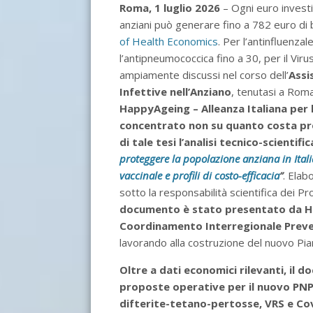
Roma, 1 luglio 2026
– Ogni euro investi
anziani può generare fino a 782 euro di b
of Health Economics
. Per l’antinfluenzal
l’antipneumococcica fino a 30, per il Viru
ampiamente discussi nel corso dell’
Assi
Infettive nell’Anziano
, tenutasi a Rom
HappyAgeing – Alleanza Italiana per l
concentrato non su quanto costa pr
di tale tesi l’analisi tecnico-scienti
proteggere la popolazione anziana in Itali
vaccinale e profili di costo-efficacia
”
. Elab
sotto la responsabilità scientifica dei Pr
documento è stato presentato da Hap
Coordinamento Interregionale Prev
lavorando alla costruzione del nuovo Pi
Oltre a dati economici rilevanti,
il d
proposte operative per il nuovo PNP
difterite-tetano-pertosse, VRS e Cov