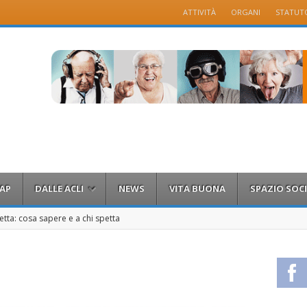
Menu
ATTIVITÀ
ORGANI
STATUT
Skip to content
FAP
DALLE ACLI
NEWS
VITA BUONA
SPAZIO SOCI
etta: cosa sapere e a chi spetta
Fa