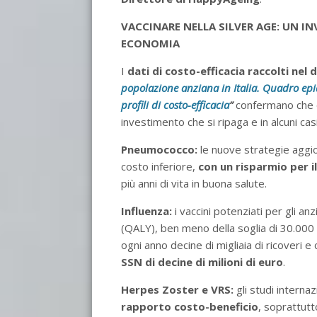
VACCINARE NELLA SILVER AGE: UN IN
ECONOMIA
I
dati di costo-efficacia raccolti ne
popolazione anziana in Italia. Quadro epid
profili di costo-efficacia
”
confermano che q
investimento che si ripaga e in alcuni cas
Pneumococco:
le nuove strategie aggior
costo inferiore,
con un risparmio per i
più anni di vita in buona salute.
Influenza:
i vaccini potenziati per gli a
(QALY), ben meno della soglia di 30.000 
ogni anno decine di migliaia di ricoveri e 
SSN di decine di milioni di euro
.
Herpes Zoster e VRS:
gli studi intern
rapporto costo-beneficio
, soprattutt