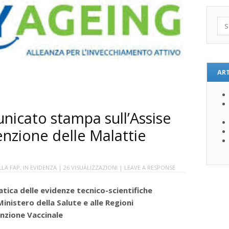
Sea
ART
nicato stampa sull’Assise
enzione delle Malattie
o
LLA FAP
,
IN EVIDENZA
| 26 VISUALIZZAZIONI |
LEAVE A RESPONSE
ica delle evidenze tecnico-scientifiche
nistero della Salute e alle Regioni
enzione Vaccinale