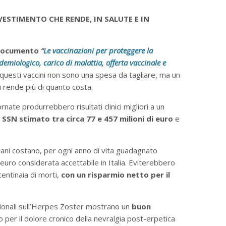
VESTIMENTO CHE RENDE, IN SALUTE E IN
l documento
“
Le vaccinazioni per proteggere la
emiologico, carico di malattia, offerta vaccinale e
uesti vaccini non sono una spesa da tagliare, ma un
i rende più di quanto costa.
nate produrrebbero risultati clinici migliori a un
l SSN stimato tra circa 77 e 457 milioni di euro
e
nziani costano, per ogni anno di vita guadagnato
euro considerata accettabile in Italia. Eviterebbero
centinaia di morti,
con un risparmio netto per il
azionali sull’Herpes Zoster mostrano un
buon
o per il dolore cronico della nevralgia post-erpetica