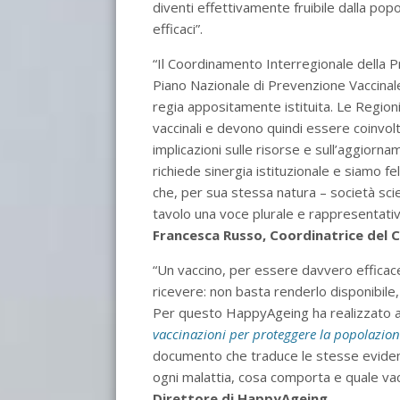
diventi effettivamente fruibile dalla popol
efficaci”.
“Il Coordinamento Interregionale della 
Piano Nazionale di Prevenzione Vaccinale 
regia appositamente istituita. Le Regioni 
vaccinali e devono quindi essere coinvolt
implicazioni sulle risorse e sull’aggiorn
richiede sinergia istituzionale e siamo fe
che, per sua stessa natura – società scie
tavolo una voce plurale e rappresentat
Francesca Russo, Coordinatrice del C
“Un vaccino, per essere davvero efficace
ricevere: non basta renderlo disponibile,
Per questo HappyAgeing ha realizzato a
vaccinazioni per proteggere la popolazione
documento che traduce le stesse evidenze 
ogni malattia, cosa comporta e quale va
Direttore di HappyAgeing
.