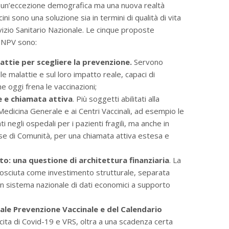
iù un’eccezione demografica ma una nuova realtà
cini sono una soluzione sia in termini di qualità di vita
rvizio Sanitario Nazionale. Le cinque proposte
PNPV sono:
ttie per scegliere la prevenzione.
Servono
e malattie e sul loro impatto reale, capaci di
e oggi frena le vaccinazioni;
e e chiamata attiva
. Più soggetti abilitati alla
Medicina Generale e ai Centri Vaccinali, ad esempio le
ti negli ospedali per i pazienti fragili, ma anche in
Case di Comunità, per una chiamata attiva estesa e
: una questione di architettura finanziaria
. La
nosciuta come investimento strutturale, separata
un sistema nazionale di dati economici a supporto
le Prevenzione Vaccinale e del Calendario
licita di Covid-19 e VRS, oltra a una scadenza certa