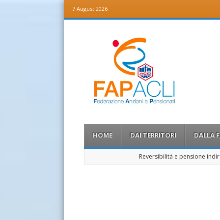
7 August 2026
Fap Acli
Federazione Anziani e Pensionati
Menu
Skip to content
HOME
DAI TERRITORI
DALLA 
Reversibilità e pensione indir