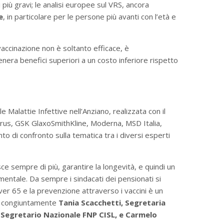
i più gravi; le analisi europee sul VRS, ancora
e
, in particolare per le persone più avanti con l’età e
vaccinazione non è soltanto efficace, è
enera benefici superiori a un costo inferiore rispetto
 Malattie Infettive nell’Anziano, realizzata con il
irus, GSK GlaxoSmithKline, Moderna, MSD Italia,
to di confronto sulla tematica tra i diversi esperti
esce sempre di più, garantire la longevità, e quindi un
entale. Da sempre i sindacati dei pensionati si
ver 65 e la prevenzione attraverso i vaccini è un
o congiuntamente
Tania Scacchetti, Segretaria
 Segretario Nazionale FNP CISL, e Carmelo