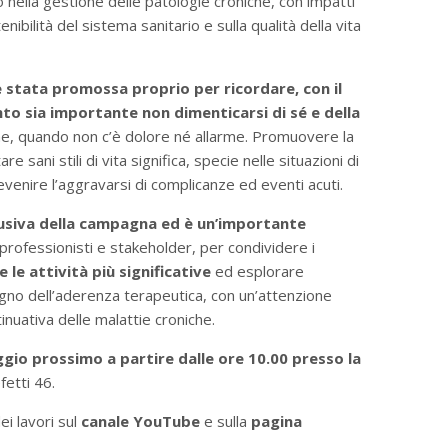
o nella gestione delle patologie croniche, con impatti
stenibilità del sistema sanitario e sulla qualità della vita
è stata promossa proprio per ricordare, con il
o sia importante non dimenticarsi di sé e della
e, quando non c’è dolore né allarme. Promuovere la
sani stili di vita significa, specie nelle situazioni di
evenire l’aggravarsi di complicanze ed eventi acuti.
usiva della campagna ed è un’importante
, professionisti e stakeholder, per condividere i
 le attività più significative
ed esplorare
egno dell’aderenza terapeutica, con un’attenzione
inuativa delle malattie croniche.
ggio prossimo a partire dalle ore 10.00
presso la
fetti 46.
ei lavori sul
canale YouTube
e sulla
pagina