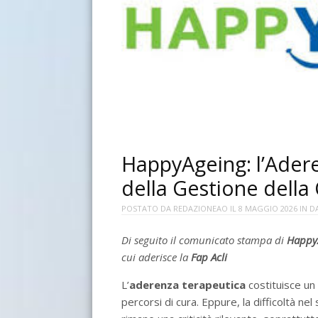
HappyAgeing: l’Adere
della Gestione della 
POSTATO DA
REDAZIONEAO
IL
8 MAGGIO 2026
IN
D
Di seguito il comunicato stampa di
Happy
cui aderisce la
Fap Acli
L’
aderenza terapeutica
costituisce un
percorsi di cura. Eppure, la difficoltà ne