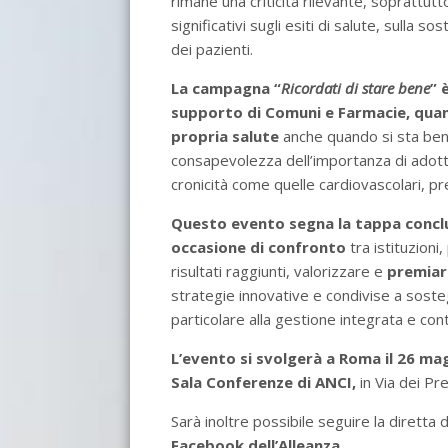
rimane una criticità rilevante, soprattutt
significativi sugli esiti di salute, sulla so
dei pazienti.
La campagna “
Ricordati di stare bene
” 
supporto di Comuni e Farmacie, quant
propria salute
anche quando si sta ben
consapevolezza dell’importanza di adottare 
cronicità come quelle cardiovascolari, pr
Questo evento segna la tappa concl
occasione di confronto
tra istituzioni
risultati raggiunti, valorizzare e
premiare
strategie innovative e condivise a sost
particolare alla gestione integrata e cont
L’evento si svolgerà a Roma il 26 ma
Sala Conferenze di ANCI,
in Via dei Pre
Sarà inoltre possibile seguire la diretta d
Facebook dell’Alleanza.