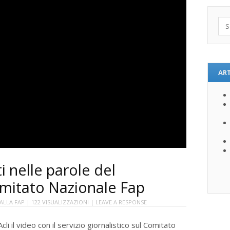
Sea
ART
ti nelle parole del
Comitato Nazionale Fap
ALLA FAP
| 122 VISUALIZZAZIONI |
LEAVE A RESPONSE
li il video con il servizio giornalistico sul Comitato