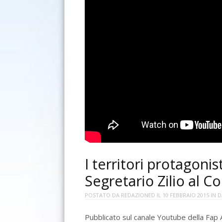
I territori protagonis
Segretario Zilio al 
POSTATO DA
REDAZIONED
IL
10 FEBBRAIO 2015
IN
D
Pubblicato sul canale Youtube della Fap Ac