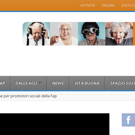
Menu
ATTIVITÀ
ORGANI
STATUT
Skip to content
FAP
DALLE ACLI
NEWS
VITA BUONA
SPAZIO SOCI
e per promotori sociali della Fap
Fa