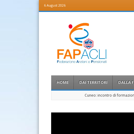
6 August 2026
Fap Acli
Federazione Anziani e Pensionati
Menu
Skip to content
HOME
DAI TERRITORI
DALLA 
Cuneo: incontro di formazion