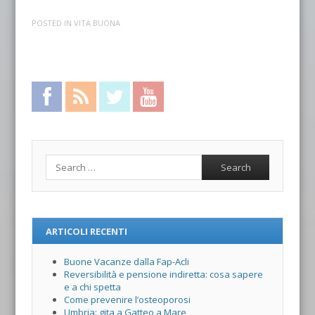
POSTED IN
VITA BUONA
Facebook
RSS Feed
Twitter
YouTube
Search
ARTICOLI RECENTI
Buone Vacanze dalla Fap-Acli
Reversibilità e pensione indiretta: cosa sapere
e a chi spetta
Come prevenire l’osteoporosi
Umbria: gita a Gatteo a Mare