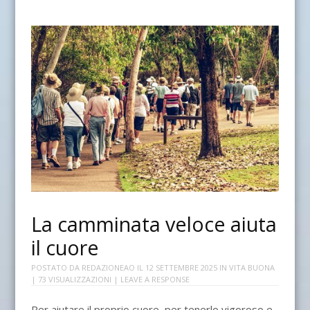
La camminata veloce aiuta
il cuore
POSTATO DA
REDAZIONEAO
IL
12 SETTEMBRE 2025
IN
VITA BUONA
| 73 VISUALIZZAZIONI |
LEAVE A RESPONSE
Per aiutare il proprio cuore, per tenerlo vigoroso e