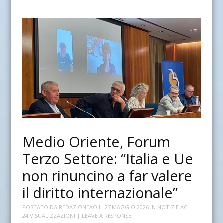
Medio Oriente, Forum
Terzo Settore: “Italia e Ue
non rinuncino a far valere
il diritto internazionale”
POSTATO DA
REDAZIONEAO
IL
27 MAGGIO 2026
IN
NOTIZIE ACLI
|
24 VISUALIZZAZIONI |
LEAVE A RESPONSE