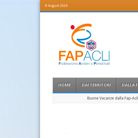
8 August 2026
Fap Acli
Federazione Anziani e Pensionati
Menu
Skip to content
HOME
DAI TERRITORI
DALLA 
Buone Vacanze dalla Fap-Acl