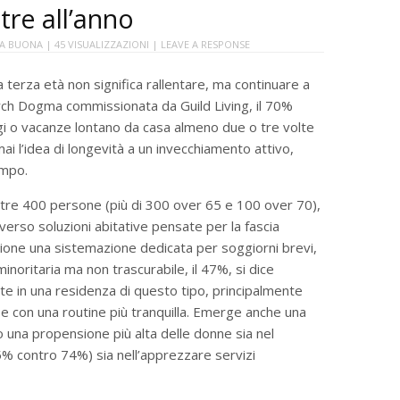
re all’anno
TA BUONA
| 45 VISUALIZZAZIONI |
LEAVE A RESPONSE
la terza età non significa rallentare, ma continuare a
rch Dogma commissionata da Guild Living, il 70%
ggi o vacanze lontano da casa almeno due o tre volte
ai l’idea di longevità a un invecchiamento attivo,
tempo.
ltre 400 persone (più di 300 over 65 e 100 over 70),
erso soluzioni abitative pensate per la fascia
ione una sistemazione dedicata per soggiorni brevi,
inoritaria ma non trascurabile, il 47%, si dice
te in una residenza di questo tipo, principalmente
ti e con una routine più tranquilla. Emerge anche una
o una propensione più alta delle donne sia nel
5% contro 74%) sia nell’apprezzare servizi