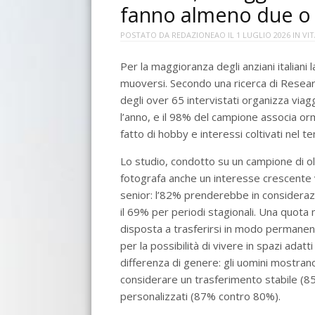
fanno almeno due o t
POSTATO DA
REDAZIONEAO
IL
1 LUGLIO 2026
IN
VI
Per la maggioranza degli anziani italiani 
muoversi. Secondo una ricerca di Resea
degli over 65 intervistati organizza via
l’anno, e il 98% del campione associa orm
fatto di hobby e interessi coltivati nel 
Lo studio, condotto su un campione di o
fotografa anche un interesse crescente v
senior: l’82% prenderebbe in consideraz
il 69% per periodi stagionali. Una quota m
disposta a trasferirsi in modo permanen
per la possibilità di vivere in spazi adat
differenza di genere: gli uomini mostran
considerare un trasferimento stabile (8
personalizzati (87% contro 80%).