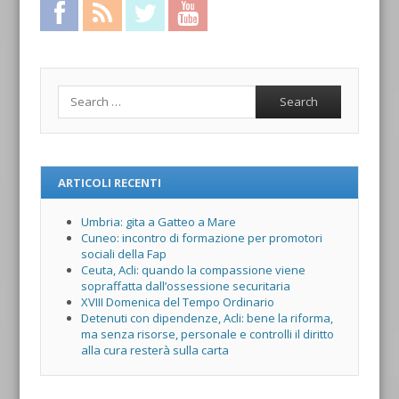
Facebook
RSS Feed
Twitter
YouTube
Search
ARTICOLI RECENTI
Umbria: gita a Gatteo a Mare
Cuneo: incontro di formazione per promotori
sociali della Fap
Ceuta, Acli: quando la compassione viene
sopraffatta dall’ossessione securitaria
XVIII Domenica del Tempo Ordinario
Detenuti con dipendenze, Acli: bene la riforma,
ma senza risorse, personale e controlli il diritto
alla cura resterà sulla carta