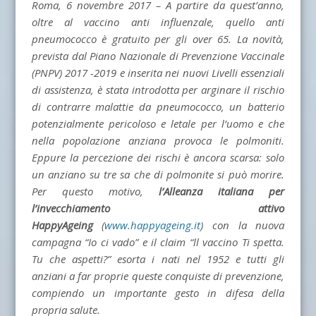
Roma, 6 novembre 2017 – A partire da quest’anno,
oltre al vaccino anti influenzale, quello anti
pneumococco è gratuito per gli over 65. La novità,
prevista dal Piano Nazionale di Prevenzione Vaccinale
(PNPV) 2017 -2019 e inserita nei nuovi Livelli essenziali
di assistenza, è stata introdotta per arginare il rischio
di contrarre malattie da pneumococco, un batterio
potenzialmente pericoloso e letale per l’uomo e che
nella popolazione anziana provoca le polmoniti.
Eppure la percezione dei rischi è ancora scarsa: solo
un anziano su tre sa che di polmonite si può morire.
Per questo motivo,
l’
Alleanza italiana per
l’invecchiamento attivo
HappyAgeing
(
www.happyageing.it
) con la nuova
campagna “Io ci vado” e il claim “ll vaccino Ti spetta.
Tu che aspetti?” esorta i nati nel 1952 e tutti gli
anziani a far proprie queste conquiste di prevenzione,
compiendo un importante gesto in difesa della
propria salute.