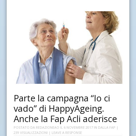
Parte la campagna “Io ci
vado” di HappyAgeing.
Anche la Fap Acli aderisce
POSTATO DA
REDAZIONEAO
IL
6 NOVEMBRE 2017
IN
DALLA FAP
|
239 VISUALIZZAZIONI |
LEAVE A RESPONSE