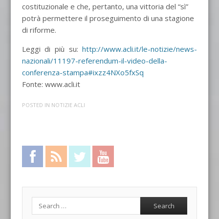
costituzionale e che, pertanto, una vittoria del “sì”
potrà permettere il proseguimento di una stagione
di riforme.
Leggi di più su:
http://www.acli.it/le-notizie/news-
nazionali/11197-referendum-il-video-della-
conferenza-stampa#ixzz4NXo5fxSq
Fonte: www.acli.it
POSTED IN
NOTIZIE ACLI
Facebook
RSS Feed
Twitter
YouTube
Search