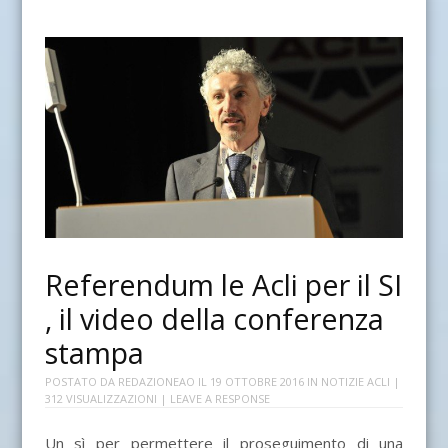
Referendum le Acli per il SI
, il video della conferenza
stampa
POSTATO DA
REDAZIONEAO
IL
19 OTTOBRE 2016
IN
NOTIZIE ACLI
|
312 VISUALIZZAZIONI |
LEAVE A RESPONSE
Un sì per permettere il proseguimento di una