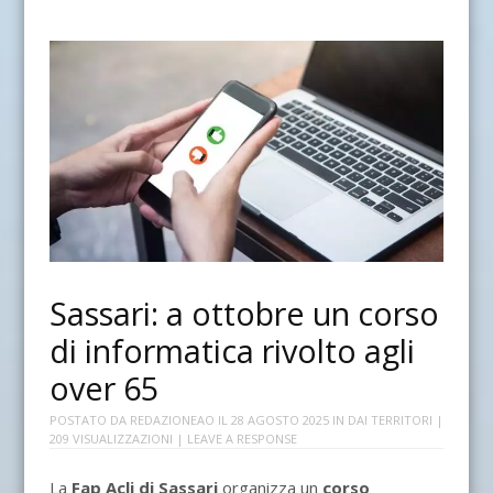
Sassari: a ottobre un corso
di informatica rivolto agli
over 65
POSTATO DA
REDAZIONEAO
IL
28 AGOSTO 2025
IN
DAI TERRITORI
|
209 VISUALIZZAZIONI |
LEAVE A RESPONSE
La
Fap Acli di Sassari
organizza un
corso