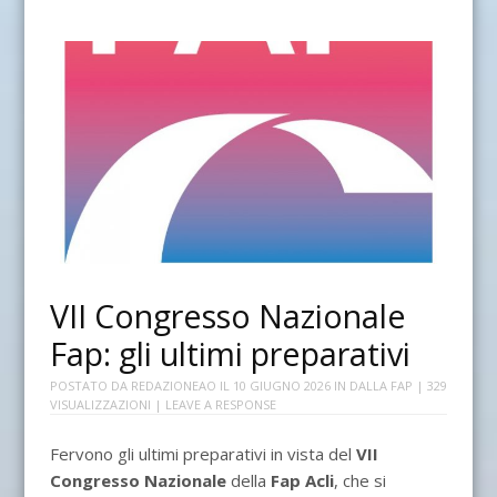
VII Congresso Nazionale
Fap: gli ultimi preparativi
POSTATO DA
REDAZIONEAO
IL
10 GIUGNO 2026
IN
DALLA FAP
| 329
VISUALIZZAZIONI |
LEAVE A RESPONSE
Fervono gli ultimi preparativi in vista del
VII
Congresso Nazionale
della
Fap Acli
, che si