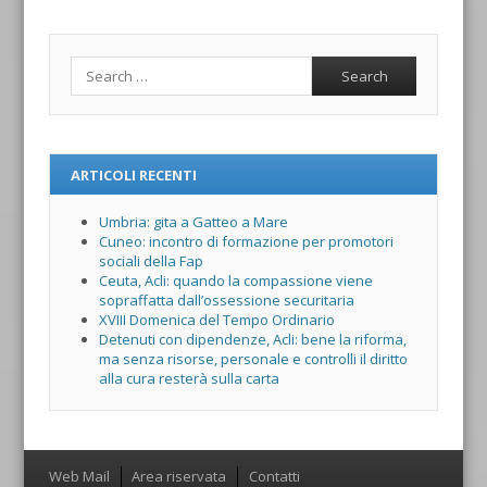
Search
ARTICOLI RECENTI
Umbria: gita a Gatteo a Mare
Cuneo: incontro di formazione per promotori
sociali della Fap
Ceuta, Acli: quando la compassione viene
sopraffatta dall’ossessione securitaria
XVIII Domenica del Tempo Ordinario
Detenuti con dipendenze, Acli: bene la riforma,
ma senza risorse, personale e controlli il diritto
alla cura resterà sulla carta
Menu
Web Mail
Area riservata
Contatti