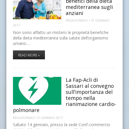
benefici della dieta
mediterranea sugli
anziani
REDAZIONEAO
/
10 GENNAIO
2017
Non sono affatto un mistero le proprietà benefiche
della dieta mediterranea sulla salute dell’organismo
umano.…
READ MORE »
La Fap-Acli di
Sassari al convegno
sull’importanza del
tempo nella
rianimazione cardio-
polmonare
REDAZIONEAO
/
9 GENNAIO 2017
Sabato 14 gennaio, presso la sede Conf-commercio