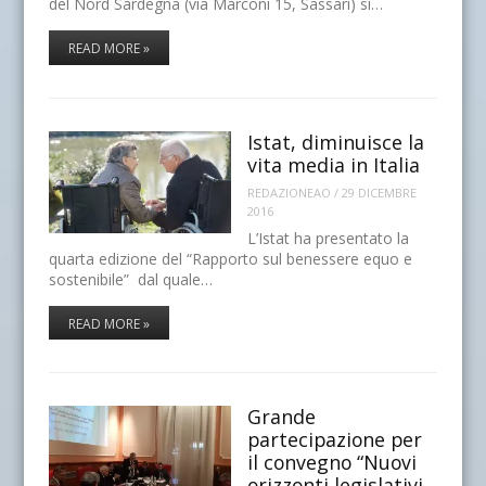
del Nord Sardegna (via Marconi 15, Sassari) si…
READ MORE »
Istat, diminuisce la
vita media in Italia
REDAZIONEAO
/
29 DICEMBRE
2016
L’Istat ha presentato la
quarta edizione del “Rapporto sul benessere equo e
sostenibile” dal quale…
READ MORE »
Grande
partecipazione per
il convegno “Nuovi
orizzonti legislativi