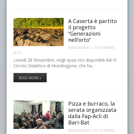
A Caserta è partito
il progetto
“Generazioni
nell’orto”
REDAZIONEAO
/
20 DICEMBRE
2016
Lunedì 28 Novembre, negli spazi resi disponibili dal III
Circolo Didattico di Mondragone, che ha…
READ MORE »
Pizza e burraco, la
serata organizzata
dalla Fap-Acli di
Bari-Bat
REDAZIONEAO
/
20 DICEMBRE