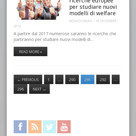
ricerche europee
per studiare nuovi
modelli di welfare
REDAZIONEAO
/
18 DICEMBRE
2016
A partire dal 2017 numerose saranno le ricerche che
partiranno per studiare nuovi modelli di…
READ MORE »
←
PREVIOUS
1
…
290
291
292
…
296
NEXT
→
Facebook
RSS Feed
Twitter
YouTube