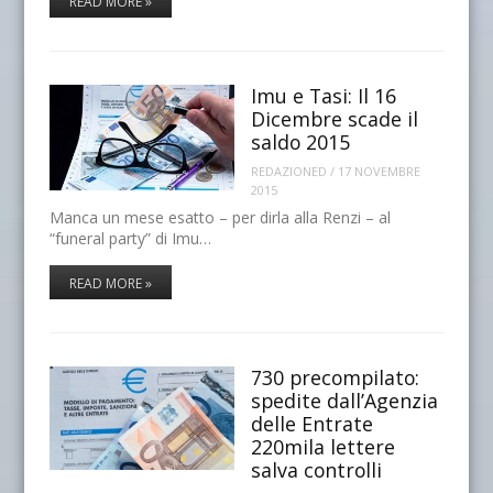
READ MORE »
Imu e Tasi: Il 16
Dicembre scade il
saldo 2015
REDAZIONED
/
17 NOVEMBRE
2015
Manca un mese esatto – per dirla alla Renzi – al
“funeral party” di Imu…
READ MORE »
730 precompilato:
spedite dall’Agenzia
delle Entrate
220mila lettere
salva controlli