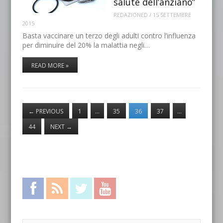
salute dell’anziano”
REDAZIONED
/
15 SETTEMBRE
2015
Basta vaccinare un terzo degli adulti contro l’influenza
per diminuire del 20% la malattia negli…
READ MORE »
←
PREVIOUS
1
…
35
36
37
…
44
NEXT
→
Facebook
RSS Feed
Twitter
YouTube